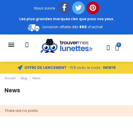
Nous suivre
Les plus grandes marques rien que pour vos yeux.
Livraison offerte dès
99€
d’achat
OFFRE DE LANCEMENT
-15% avec le code :
NEW15
Accueil
Blog
News
News
There are no posts