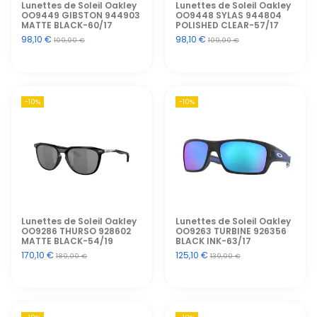
Lunettes de Soleil Oakley
Lunettes de Soleil Oakley
OO9449 GIBSTON 944903
OO9448 SYLAS 944804
MATTE BLACK-60/17
POLISHED CLEAR-57/17
98,10 €
98,10 €
109,00 €
109,00 €
-10%
-10%
Lunettes de Soleil Oakley
Lunettes de Soleil Oakley
OO9286 THURSO 928602
OO9263 TURBINE 926356
MATTE BLACK-54/19
BLACK INK-63/17
170,10 €
125,10 €
189,00 €
139,00 €