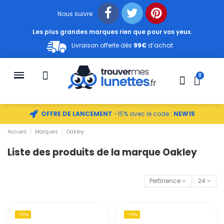
Nous suivre
Les plus grandes marques rien que pour vos yeux.
Livraison offerte dès
99€
d’achat
OFFRE DE LANCEMENT
-15% avec le code :
NEW15
Accueil
Marques
Oakley
Liste des produits de la marque Oakley
Pertinence
24
-10%
-10%