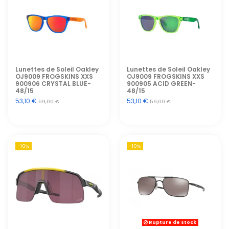
Lunettes de Soleil Oakley
Lunettes de Soleil Oakley
OJ9009 FROGSKINS XXS
OJ9009 FROGSKINS XXS
900906 CRYSTAL BLUE-
900905 ACID GREEN-
48/15
48/15
53,10 €
53,10 €
59,00 €
59,00 €
-10%
-10%
Rupture de stock