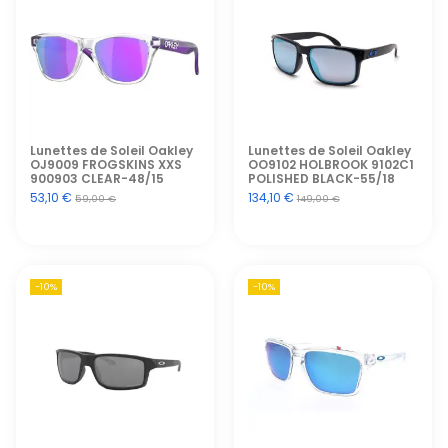
Lunettes de Soleil Oakley
Lunettes de Soleil Oakley
OJ9009 FROGSKINS XXS
OO9102 HOLBROOK 9102C1
900903 CLEAR-48/15
POLISHED BLACK-55/18
53,10 €
134,10 €
59,00 €
149,00 €
-10%
-10%