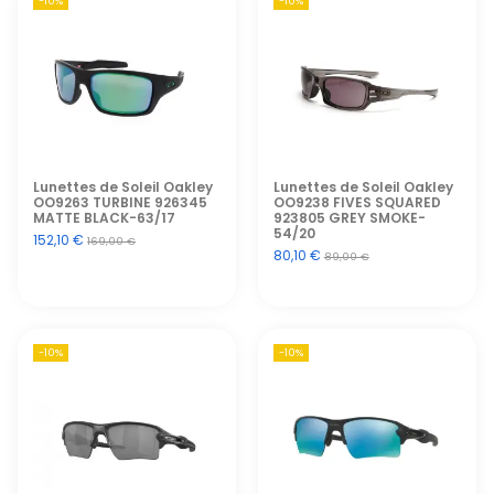
-10%
-10%
Lunettes de Soleil Oakley
Lunettes de Soleil Oakley
OO9263 TURBINE 926345
OO9238 FIVES SQUARED
MATTE BLACK-63/17
923805 GREY SMOKE-
54/20
152,10 €
169,00 €
80,10 €
89,00 €
-10%
-10%