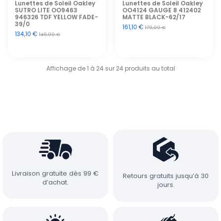
Lunettes de Soleil Oakley
Lunettes de Soleil Oakley
SUTRO LITE OO9463
OO4124 GAUGE 8 412402
946326 TDF YELLOW FADE-
MATTE BLACK-62/17
39/0
161,10 €
179,00 €
134,10 €
149,00 €
Affichage de 1 à 24 sur 24 produits au total
Livraison gratuite dès 99 €
Retours gratuits jusqu’à 30
d’achat.
jours.