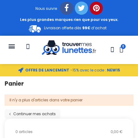
Nous suivre
Les plus grandes marques rien que pour vos yeux.
Livraison offerte dès
99€
d’achat
OFFRE DE LANCEMENT
-15% avec le code :
NEW15
Panier
Il n'y a plus d'articles dans votre panier
Continuer mes achats
0 articles
0,00 €