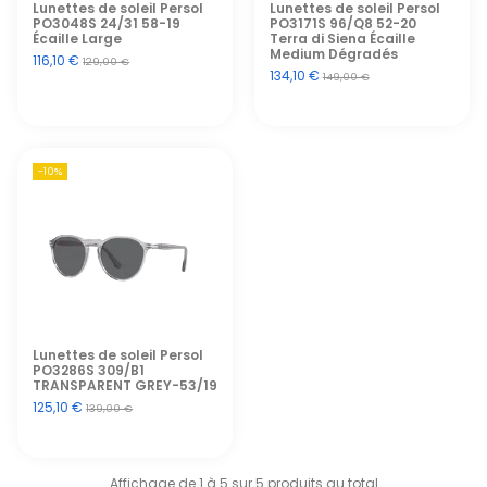
Lunettes de soleil Persol
Lunettes de soleil Persol
PO3048S 24/31 58-19
PO3171S 96/Q8 52-20
Écaille Large
Terra di Siena Écaille
Medium Dégradés
116,10 €
129,00 €
134,10 €
149,00 €
-10%
Lunettes de soleil Persol
PO3286S 309/B1
TRANSPARENT GREY-53/19
125,10 €
139,00 €
Affichage de 1 à 5 sur 5 produits au total