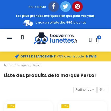
Nous suivre
Les plus grandes marques rien que pour vos yeux.
Livraison offerte dès
99€
d’achat
OFFRE DE LANCEMENT
-15% avec le code :
NEW15
Accueil
Marques
Persol
Liste des produits de la marque Persol
Pertinence
5
-10%
-10%