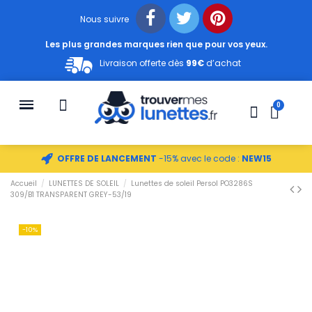
Nous suivre
Les plus grandes marques rien que pour vos yeux.
Livraison offerte dès
99€
d’achat
OFFRE DE LANCEMENT
-15% avec le code :
NEW15
Accueil
LUNETTES DE SOLEIL
Lunettes de soleil Persol PO3286S
309/B1 TRANSPARENT GREY-53/19
-10%