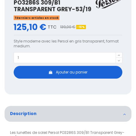
PO3286S 309/B1
TRANSPARENT GREY-53/19
Derniers articles en stock
125,10 €
TTC
139,00 €
-10%
Style moderne avec les Persol en gris transparent, format
medium.
Ajouter au panier
Description
Les lunettes de soleil Persol PO3286S 309/B1 Transparent Grey-