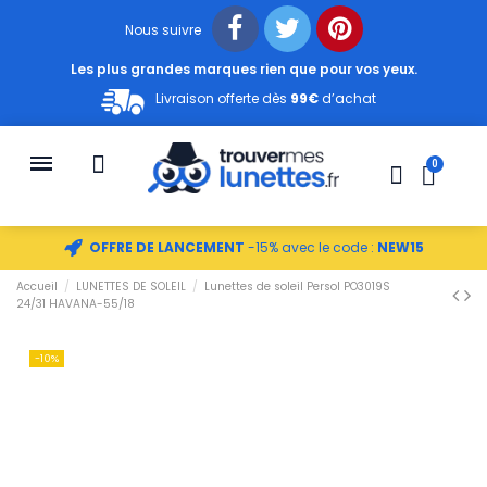
Nous suivre
Les plus grandes marques rien que pour vos yeux.
Livraison offerte dès
99€
d’achat
OFFRE DE LANCEMENT
-15% avec le code :
NEW15
Accueil
LUNETTES DE SOLEIL
Lunettes de soleil Persol PO3019S
24/31 HAVANA-55/18
-10%