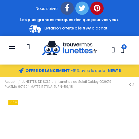
Nous suivre
Les plus grandes marques rien que pour vos yeux.
Livraison offerte dès
99€
d’achat
OFFRE DE LANCEMENT
-15% avec le code :
NEW15
Accueil
LUNETTES DE SOLEIL
Lunettes de Soleil Oakley OO9019
PLAZMA 901904 MATTE RETINA BURN-59/18
-10%