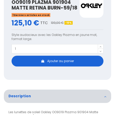
OO9019 PLAZMA 901904
MATTE RETINA BURN-59/18
Derniers articles en stock
125,10 €
TTC
139,00 €
-10%
Style audacieux avec les Oakley Plazma en jaune mat,
format large.
Ajouter au panier
Description
Les lunettes de soleil Oakley OO9019 Plazma 901904 Matte