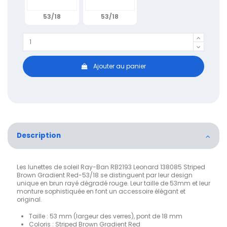
53/18
53/18
Ajouter au panier
Description
Les lunettes de soleil Ray-Ban RB2193 Leonard 138085 Striped
Brown Gradient Red-53/18 se distinguent par leur design
unique en brun rayé dégradé rouge. Leur taille de 53mm et leur
monture sophistiquée en font un accessoire élégant et
original.
Taille : 53 mm (largeur des verres), pont de 18 mm
Coloris : Striped Brown Gradient Red