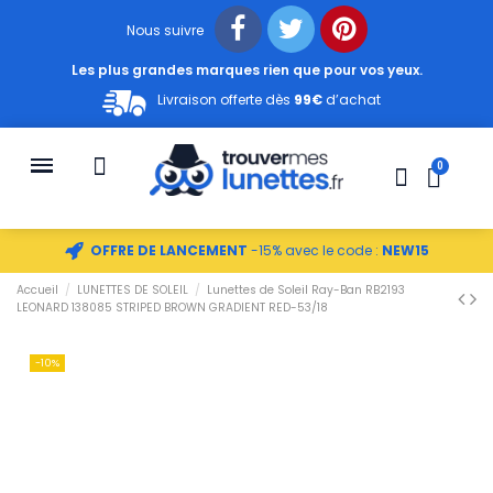
Nous suivre
Les plus grandes marques rien que pour vos yeux.
Livraison offerte dès
99€
d’achat
OFFRE DE LANCEMENT
-15% avec le code :
NEW15
Accueil
LUNETTES DE SOLEIL
Lunettes de Soleil Ray-Ban RB2193
LEONARD 138085 STRIPED BROWN GRADIENT RED-53/18
-10%