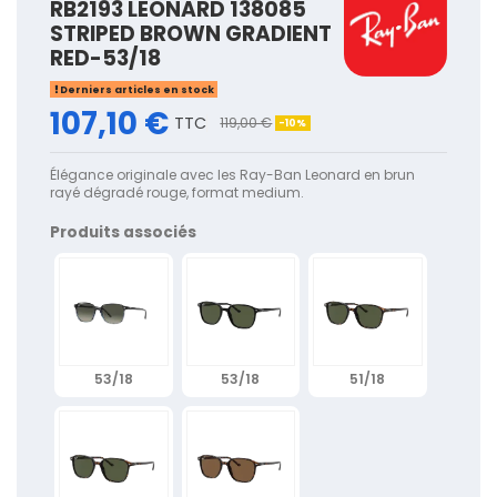
RB2193 LEONARD 138085
STRIPED BROWN GRADIENT
RED-53/18
Derniers articles en stock
107,10 €
TTC
119,00 €
-10%
Élégance originale avec les Ray-Ban Leonard en brun
rayé dégradé rouge, format medium.
Produits associés
53/18
53/18
51/18