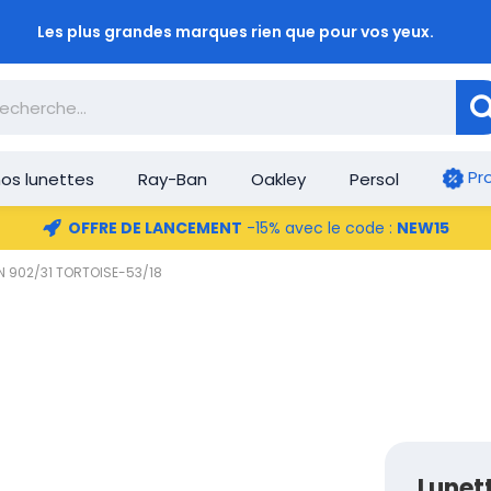
Les plus grandes marques rien que pour vos yeux.
Pr
os lunettes
Ray-Ban
Oakley
Persol
OFFRE DE LANCEMENT
-15% avec le code :
NEW15
HN 902/31 TORTOISE-53/18
Lunet