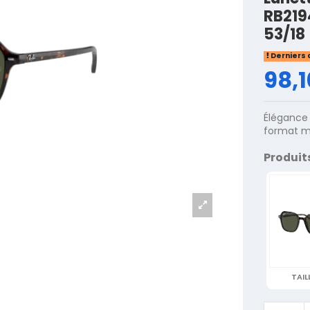
RB219
53/18
Derniers 
98,1
Élégance 
format m
Produit
TAIL