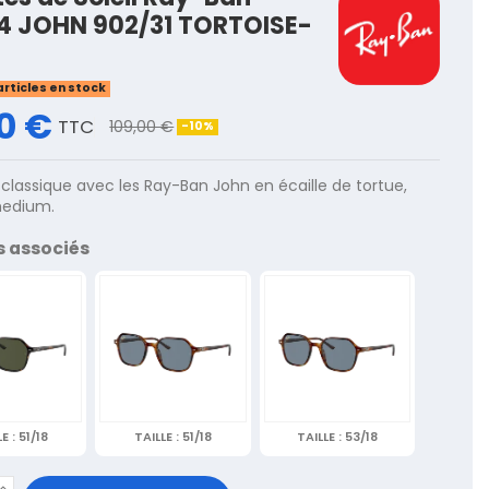
4 JOHN 902/31 TORTOISE-
articles en stock
0 €
TTC
109,00 €
-10%
classique avec les Ray-Ban John en écaille de tortue,
edium.
s associés
LE :
51/18
TAILLE :
51/18
TAILLE :
53/18