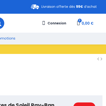
Livraison offerte dès
99€
d’achat
0,00 €
Connexion
omotions
tes de Soleil Ray-Ban