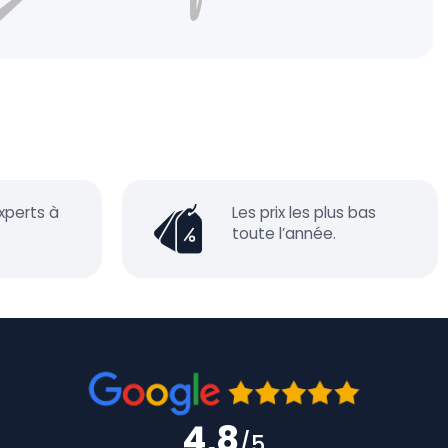
xperts à
Les prix les plus bas
toute l’année.
4,8
/5