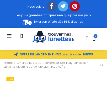
Nous suivre
Les plus grandes marques rien que pour vos yeux.
Livraison offerte dès
99€
d’achat
OFFRE DE LANCEMENT
-15% avec le code :
NEW15
Accueil
LUNETTES DE SOLEIL
Lunettes de Soleil Ray-Ban RB2197
ELLIOT 1391GK STRIPED GRAY GRADIENT BLUE-52/19
-10%