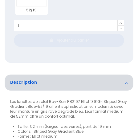
52/19
Ajouter au panier
Description
Les lunettes de soleil Ray-Ban RB2197 Elliot 1391GK Striped Gray
Gradient Blue-52/19 allient sophistication et modernité avec
leur monture en gris rayé dégradé bleu. Leur format medium
de 52mm offre un confort optimal.
Taille : 52 mm (largeur des verres), pont de 19 mm
Coloris : Striped Gray Gradient Blue
Forme : Elliot medium