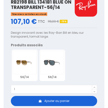
RB2198 BILL 1341B1 BLUE ON
TRANSPARENT-56/14
Derniers articles en stock
107,10 €
TTC
119,00 €
-10%
Design innovant avec les Ray-Ban Bill en bleu sur
transparent, format large.
Produits associés
56/14
56/14
Ajouter au panier