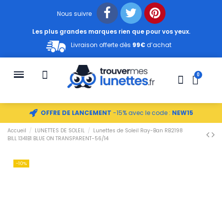
Nous suivre
Les plus grandes marques rien que pour vos yeux.
Livraison offerte dès
99€
d’achat
OFFRE DE LANCEMENT
-15% avec le code :
NEW15
Accueil
LUNETTES DE SOLEIL
Lunettes de Soleil Ray-Ban RB2198
BILL 1341B1 BLUE ON TRANSPARENT-56/14
-10%