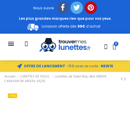
Nous suivre
Les plus grandes marques rien que pour vos yeux.
Livraison offerte dès
99€
d’achat
OFFRE DE LANCEMENT
-15% avec le code :
NEW15
Accueil
LUNETTES DE SOLEIL
Lunettes de Soleil Ray-Ban RB3136
CARAVAN 181 ARISTA-55/15
-10%