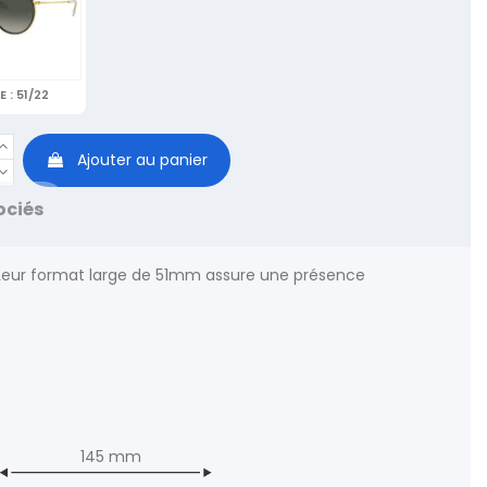
E :
51/22
Ajouter au panier
ociés
 Leur format large de 51mm assure une présence
145 mm