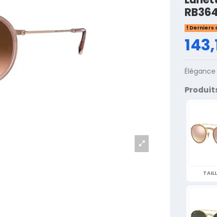
RB364
Derniers 
143,
Élégance 
Produit
TAILL