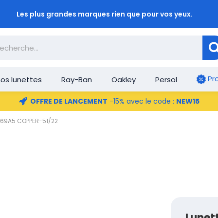
Les plus grandes marques rien que pour vos yeux.
Pr
os lunettes
Ray-Ban
Oakley
Persol
OFFRE DE LANCEMENT
-15% avec le code :
NEW15
9069A5 COPPER-51/22
Lunet