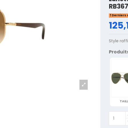
RB367
Derniers 
125,
Style raf
Produit
TAILL