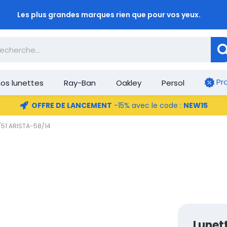
Les plus grandes marques rien que pour vos yeux.
Pr
os lunettes
Ray-Ban
Oakley
Persol
OFFRE DE LANCEMENT
-15% avec le code :
NEW15
/51 ARISTA-58/14
Lunet