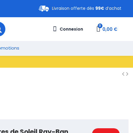
Livraison offerte dès
99€
d’achat
0,00 €
Connexion
omotions
tes de Soleil Ray-Ban