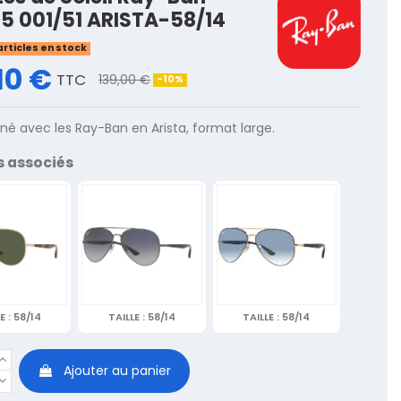
5 001/51 ARISTA-58/14
articles en stock
10 €
TTC
139,00 €
-10%
finé avec les Ray-Ban en Arista, format large.
s associés
E :
58/14
TAILLE :
58/14
TAILLE :
58/14
Ajouter au panier