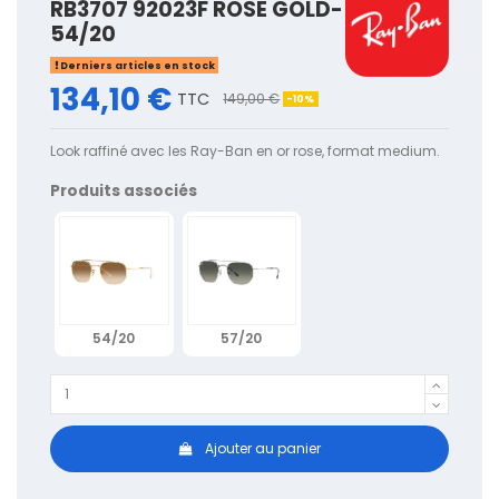
RB3707 92023F ROSE GOLD-
54/20
Derniers articles en stock
134,10 €
TTC
149,00 €
-10%
Look raffiné avec les Ray-Ban en or rose, format medium.
Produits associés
54/20
57/20
Ajouter au panier