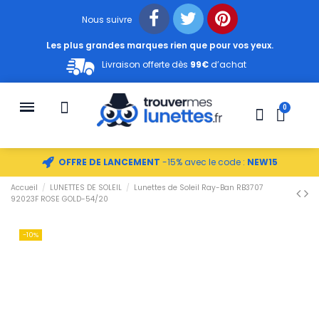
Nous suivre
Les plus grandes marques rien que pour vos yeux.
Livraison offerte dès
99€
d’achat
OFFRE DE LANCEMENT
-15% avec le code :
NEW15
Accueil
LUNETTES DE SOLEIL
Lunettes de Soleil Ray-Ban RB3707
92023F ROSE GOLD-54/20
-10%