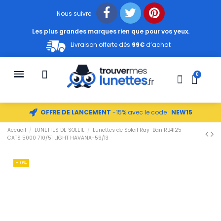
Nous suivre
Les plus grandes marques rien que pour vos yeux.
Livraison offerte dès
99€
d’achat
OFFRE DE LANCEMENT
-15% avec le code :
NEW15
Accueil
LUNETTES DE SOLEIL
Lunettes de Soleil Ray-Ban RB4125
CATS 5000 710/51 LIGHT HAVANA-59/13
-10%