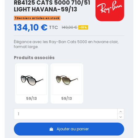
RB4125 CATS 5000 710/51
LIGHT HAVANA-59/13
Derniers articles en stock
134,10 €
TTC
149,00 €
-10%
Élégance avec les Ray-Ban Cats 5000 en havane clair,
format large.
Produits associés
59/13
59/13
Ajouter au panier