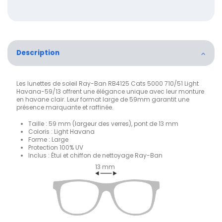
Description
Les lunettes de soleil Ray-Ban RB4125 Cats 5000 710/51 Light
Havana-59/13 offrent une élégance unique avec leur monture
en havane clair. Leur format large de 59mm garantit une
présence marquante et raffinée.
Taille : 59 mm (largeur des verres), pont de 13 mm
Coloris : Light Havana
Forme : Large
Protection 100% UV
Inclus : Étui et chiffon de nettoyage Ray-Ban
13 mm