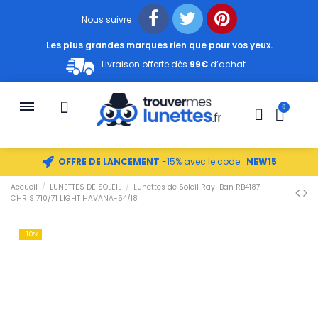
Nous suivre
Les plus grandes marques rien que pour vos yeux.
Livraison offerte dès
99€
d’achat
OFFRE DE LANCEMENT
-15% avec le code :
NEW15
Accueil
LUNETTES DE SOLEIL
Lunettes de Soleil Ray-Ban RB4187
CHRIS 710/71 LIGHT HAVANA-54/18
-10%