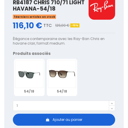
RB4187 CHRIS 710/71 LIGHT
HAVANA-54/18
Derniers articles en stock
116,10 €
TTC
129,00 €
-10%
Élégance contemporaine avec les Ray-Ban Chris en
havane clair, format medium.
Produits associés
54/18
54/18
Ajouter au panier