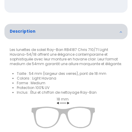
Description
Les lunettes de soleil Ray-Ban RB4187 Chris 710/71 Light
Havana-54/18 offrent une élégance contemporaine et
sophistiquée avec leur monture en havane clair. Leur format
medium de 54mm garantit une allure marquante et élégante.
Taille : 54 mm (largeur des verres), pont de 18 mm
Coloris : Light Havana
Forme : Medium
Protection 100% UV
Inclus : Étui et chiffon de nettoyage Ray-Ban
18 mm