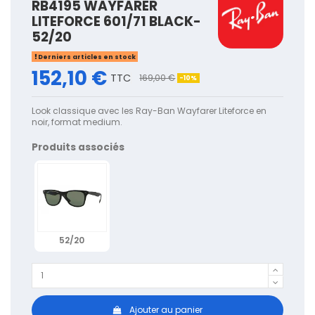
RB4195 WAYFARER
LITEFORCE 601/71 BLACK-
52/20
Derniers articles en stock
152,10 €
TTC
169,00 €
-10%
Look classique avec les Ray-Ban Wayfarer Liteforce en
noir, format medium.
Produits associés
52/20
Ajouter au panier