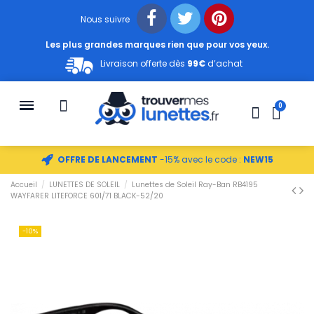
Nous suivre
Les plus grandes marques rien que pour vos yeux.
Livraison offerte dès
99€
d’achat
OFFRE DE LANCEMENT
-15% avec le code :
NEW15
Accueil
LUNETTES DE SOLEIL
Lunettes de Soleil Ray-Ban RB4195
WAYFARER LITEFORCE 601/71 BLACK-52/20
-10%