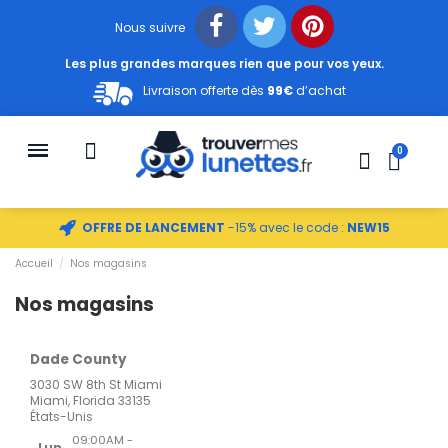
Nous suivre
Les plus grandes marques rien que pour vos yeux.
Livraison offerte dès
99€
d’achat
OFFRE DE LANCEMENT
-15% avec le code :
NEW15
Accueil
Nos magasins
Nos magasins
Dade County
3030 SW 8th St Miami
Miami, Florida 33135
États-Unis
09:00AM -
Lun.