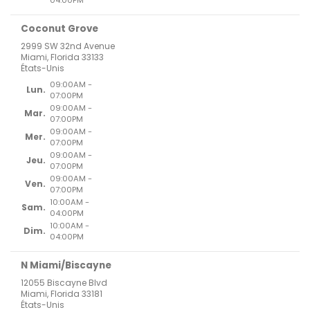
04:00PM
Coconut Grove
2999 SW 32nd Avenue
Miami, Florida 33133
États-Unis
09:00AM -
Lun.
07:00PM
09:00AM -
Mar.
07:00PM
09:00AM -
Mer.
07:00PM
09:00AM -
Jeu.
07:00PM
09:00AM -
Ven.
07:00PM
10:00AM -
Sam.
04:00PM
10:00AM -
Dim.
04:00PM
N Miami/Biscayne
12055 Biscayne Blvd
Miami, Florida 33181
États-Unis