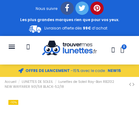
Nous suivre
Les plus grandes marques rien que pour vos yeux.
Livraison offerte dès
99€
d’achat
OFFRE DE LANCEMENT
-15% avec le code :
NEW15
Accueil
LUNETTES DE SOLEIL
Lunettes de Soleil Ray-Ban RB2132
NEW WAYFARER 901/58 BLACK-52/18
-10%