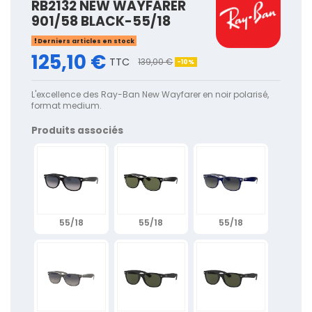
RB2132 NEW WAYFARER
901/58 BLACK-55/18
Derniers articles en stock
125,10 €
TTC
139,00 €
-10%
L'excellence des Ray-Ban New Wayfarer en noir polarisé,
format medium.
Produits associés
55/18
55/18
55/18