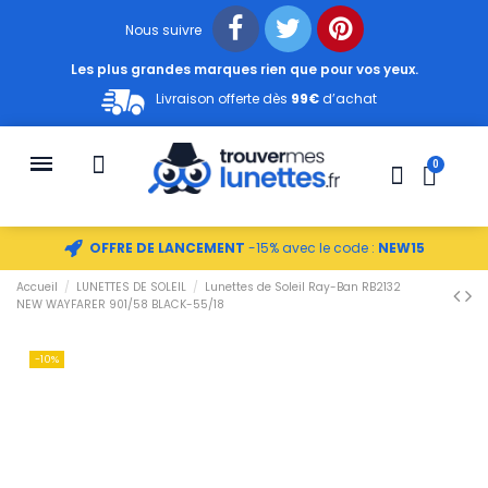
Nous suivre
Les plus grandes marques rien que pour vos yeux.
Livraison offerte dès
99€
d’achat
OFFRE DE LANCEMENT
-15% avec le code :
NEW15
Accueil
LUNETTES DE SOLEIL
Lunettes de Soleil Ray-Ban RB2132
NEW WAYFARER 901/58 BLACK-55/18
-10%