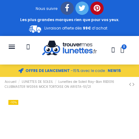
Nous suivre
Les plus grandes marques rien que pour vos yeux.
Livraison offerte dès
99€
d’achat
OFFRE DE LANCEMENT
-15% avec le code :
NEW15
Accueil
LUNETTES DE SOLEIL
Lunettes de Soleil Ray-Ban RB3016
CLUBMASTER W0366 MOCK TORTOISE ON ARISTA-51/21
-10%