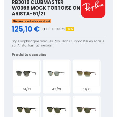
RB3016 CLUBMASTER
W0366 MOCK TORTOISE ON
ARISTA-51/21
Derniers articles en stock
125,10 €
TTC
139,00 €
-10%
Style sophistiqué avec les Ray-Ban Clubmaster en écaille
sur Arista, format medium.
Produits associés
51/21
49/21
51/21