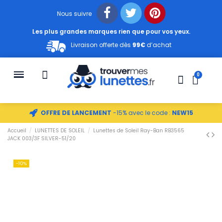
Nous suivre
Les plus grandes marques rien que pour vos yeux.
Livraison offerte dès
99€
d’achat
OFFRE DE LANCEMENT
-15% avec le code :
NEW15
Accueil
LUNETTES DE SOLEIL
Lunettes de Soleil Ray-Ban RB3565
JACK 003/3F SILVER-51/20
-10%