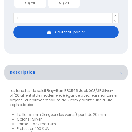
51/20
51/20
Ajouter au panier
Description
Les lunettes de soleil Ray-Ban RB3565 Jack 003/3F Silver-
51/20 allient style moderne et élégance avec leur monture en
argent. Leur format medium de 51mm garantit une allure
sophistiquée.
Taille : 51 mm (largeur des verres), pont de 20 mm
Coloris : Silver
Forme : Jack medium
Protection 100% UV