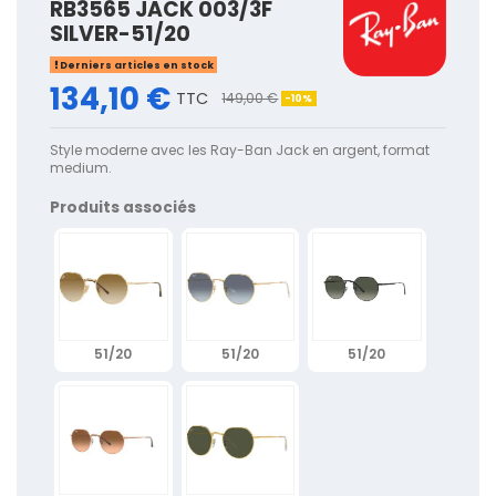
RB3565 JACK 003/3F
SILVER-51/20
Derniers articles en stock
134,10 €
TTC
149,00 €
-10%
Style moderne avec les Ray-Ban Jack en argent, format
medium.
Produits associés
51/20
51/20
51/20