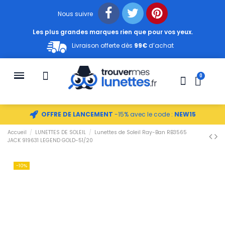
Nous suivre
Les plus grandes marques rien que pour vos yeux.
Livraison offerte dès
99€
d’achat
OFFRE DE LANCEMENT
-15% avec le code :
NEW15
Accueil
LUNETTES DE SOLEIL
Lunettes de Soleil Ray-Ban RB3565
JACK 919631 LEGEND GOLD-51/20
-10%