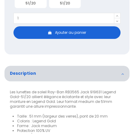
51/20
51/20
Ajouter au panier
Description
Les lunettes de soleil Ray-Ban RB3565 Jack 919631 Legend
Gold-51/20 allient élégance éclatante et style avec leur
monture en Legend Gold. Leur format medium de 51mm
garantit une allure impressionnante.
Taille : 51 mm (largeur des verres), pont de 20 mm
Coloris : Legend Gold
Forme : Jack medium
Protection 100% UV