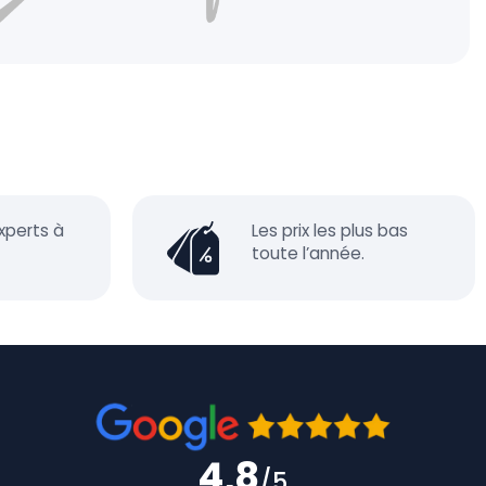
xperts à
Les prix les plus bas
toute l’année.
4,8
/5