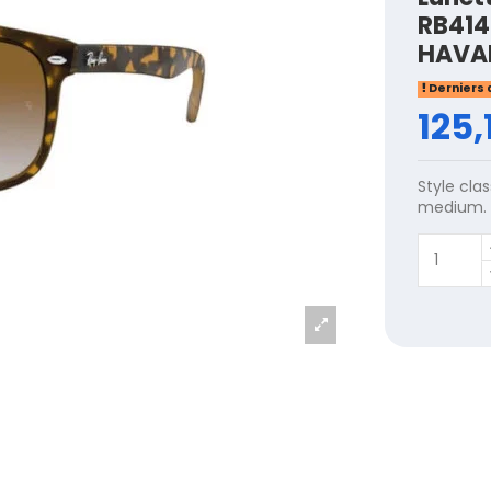
RB414
HAVA
Derniers 
125,
Style cla
medium.