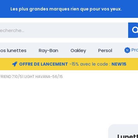
Les plus grandes marques rien que pour vos yeux.
Pr
os lunettes
Ray-Ban
Oakley
Persol
OFFRE DE LANCEMENT
-15% avec le code :
NEW15
FRIEND 710/51 LIGHT HAVANA-56/15
Lunet