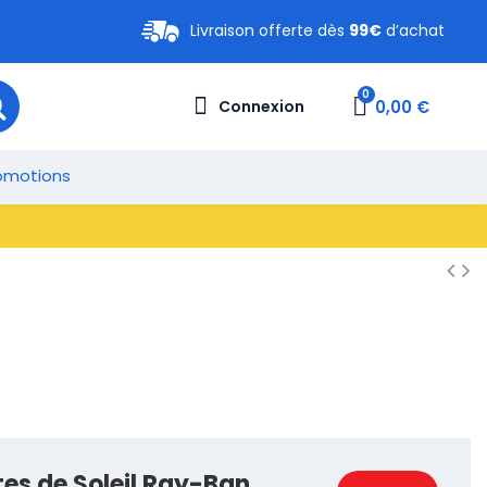
Livraison offerte dès
99€
d’achat
0,00 €
Connexion
omotions
tes de Soleil Ray-Ban