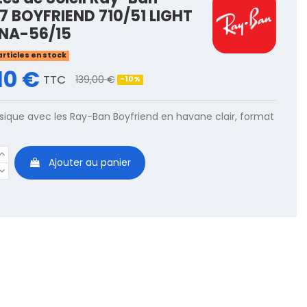
7 BOYFRIEND 710/51 LIGHT
NA-56/15
articles en stock
10 €
TTC
139,00 €
-10%
ssique avec les Ray-Ban Boyfriend en havane clair, format
Ajouter au panier