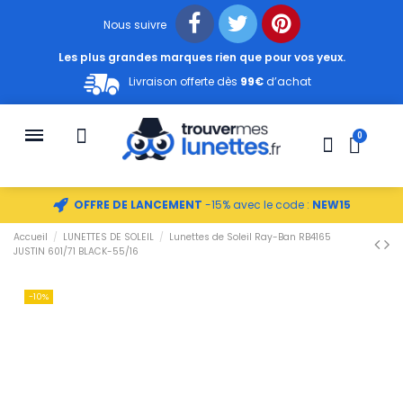
Nous suivre
Les plus grandes marques rien que pour vos yeux.
Livraison offerte dès
99€
d’achat
OFFRE DE LANCEMENT
-15% avec le code :
NEW15
Accueil
LUNETTES DE SOLEIL
Lunettes de Soleil Ray-Ban RB4165
JUSTIN 601/71 BLACK-55/16
-10%