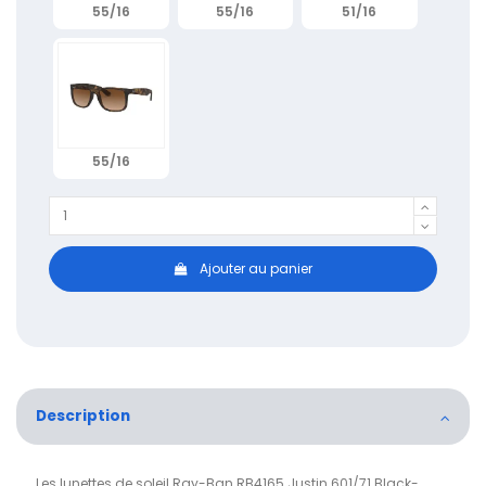
55/16
55/16
51/16
55/16
Ajouter au panier
Description
Les lunettes de soleil Ray-Ban RB4165 Justin 601/71 Black-