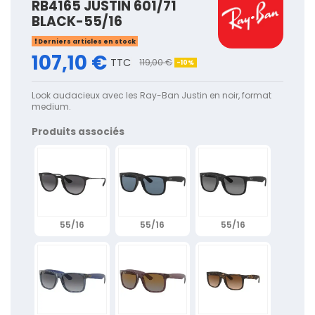
RB4165 JUSTIN 601/71
BLACK-55/16
Derniers articles en stock
107,10 €
TTC
119,00 €
-10%
Look audacieux avec les Ray-Ban Justin en noir, format
medium.
Produits associés
55/16
55/16
55/16