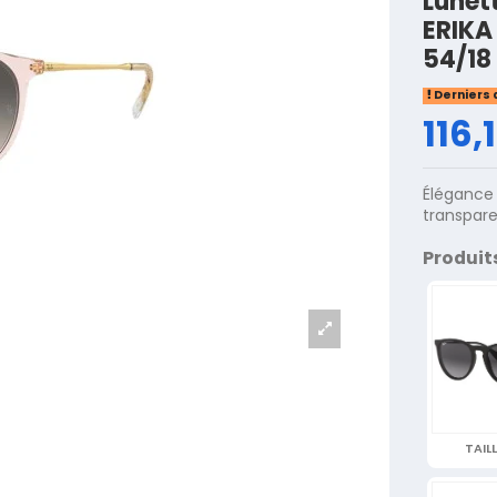
Lunet
ERIKA
54/18
Derniers 
116,
Élégance 
transpar
Produit
TAILL