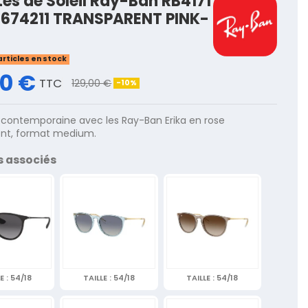
tes de Soleil Ray-Ban RB4171
 674211 TRANSPARENT PINK-
articles en stock
10 €
TTC
129,00 €
-10%
contemporaine avec les Ray-Ban Erika en rose
ent, format medium.
s associés
E :
54/18
TAILLE :
54/18
TAILLE :
54/18