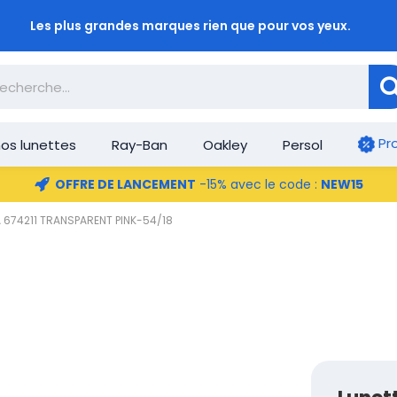
Les plus grandes marques rien que pour vos yeux.
Pr
os lunettes
Ray-Ban
Oakley
Persol
OFFRE DE LANCEMENT
-15% avec le code :
NEW15
KA 674211 TRANSPARENT PINK-54/18