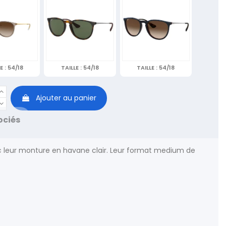
E :
54/18
TAILLE :
54/18
TAILLE :
54/18
Ajouter au panier
ociés
ec leur monture en havane clair. Leur format medium de