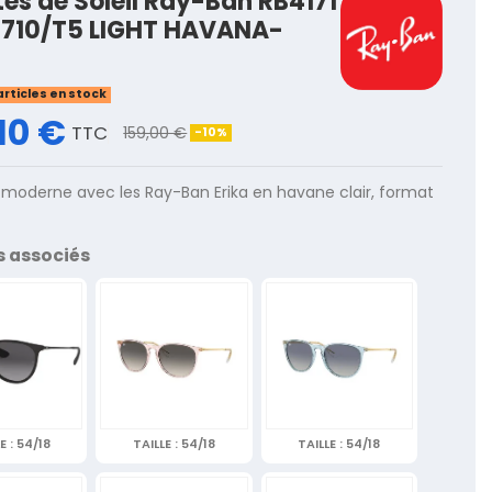
tes de Soleil Ray-Ban RB4171
 710/T5 LIGHT HAVANA-
articles en stock
10 €
TTC
159,00 €
-10%
moderne avec les Ray-Ban Erika en havane clair, format
s associés
E :
54/18
TAILLE :
54/18
TAILLE :
54/18