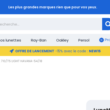
Les plus grandes marques rien que pour vos yeux.
Pr
os lunettes
Ray-Ban
Oakley
Persol
OFFRE DE LANCEMENT
-15% avec le code :
NEW15
KA 710/T5 LIGHT HAVANA-54/18