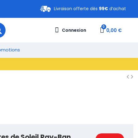
Livraison offerte dès
99€
d’achat
0,00 €
Connexion
omotions
tes de Soleil Ray-Ban