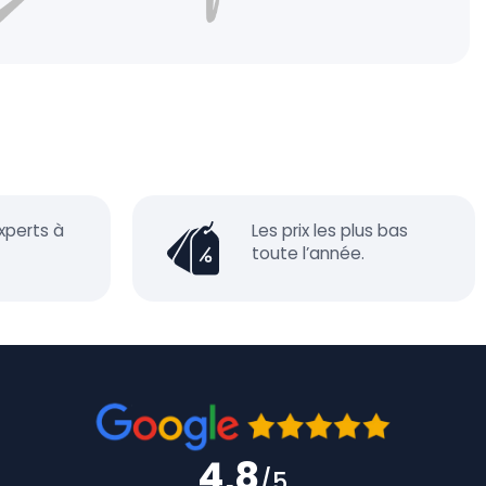
xperts à
Les prix les plus bas
toute l’année.
4,8
/5