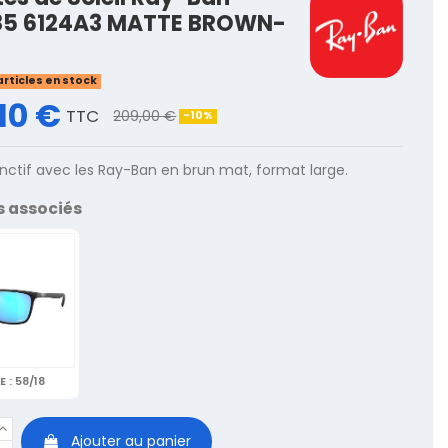
85 6124A3 MATTE BROWN-
articles en stock
10 €
TTC
209,00 €
-10%
tinctif avec les Ray-Ban en brun mat, format large.
s associés
E :
58/18
Ajouter au panier