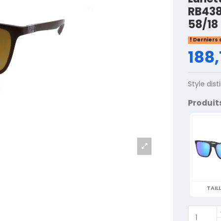
RB43
58/18
Derniers 
188,
Style dis
Produit
TAILL