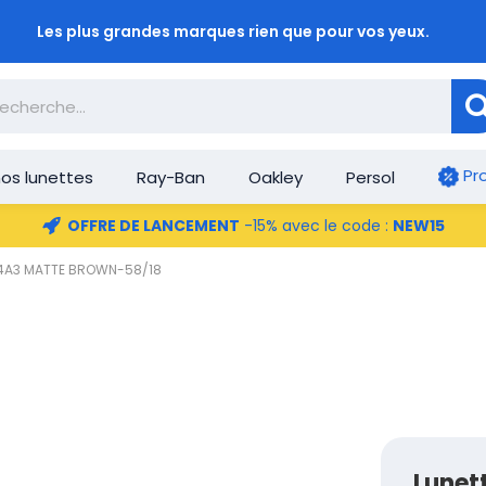
Les plus grandes marques rien que pour vos yeux.
Pr
os lunettes
Ray-Ban
Oakley
Persol
OFFRE DE LANCEMENT
-15% avec le code :
NEW15
124A3 MATTE BROWN-58/18
Lunet