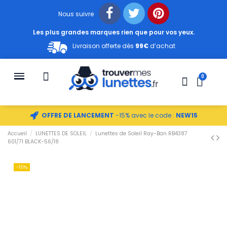
Nous suivre
Les plus grandes marques rien que pour vos yeux.
Livraison offerte dès
99€
d’achat
OFFRE DE LANCEMENT
-15% avec le code :
NEW15
Accueil
LUNETTES DE SOLEIL
Lunettes de Soleil Ray-Ban RB4387
601/71 BLACK-56/18
-10%