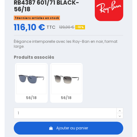
RB4387 601/71 BLACK-
56/18
Derniers articles en stock
116,10 €
TTC
129,00 €
-10%
Élégance intemporelle avec les Ray-Ban en noir, format
large.
Produits associés
56/18
56/18
Ajouter au panier