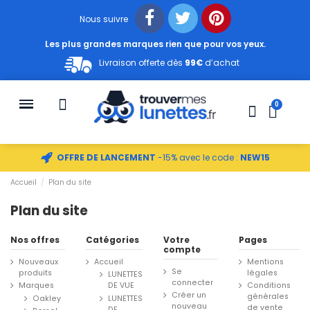
Nous suivre
Les plus grandes marques rien que pour vos yeux.
Livraison offerte dès
99€
d’achat
OFFRE DE LANCEMENT
-15% avec le code :
NEW15
Accueil
Plan du site
Plan du site
Nos offres
Catégories
Votre
Pages
compte
Nouveaux
Accueil
Mentions
Se
produits
légales
LUNETTES
connecter
Marques
DE VUE
Conditions
Créer un
générales
Oakley
LUNETTES
nouveau
de vente
DE