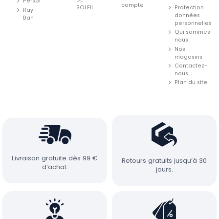
Persol
compte
SOLEIL
Protection
Ray-
données
Ban
personnelles
Qui sommes
nous
Nos
magasins
Contactez-
nous
Plan du site
Livraison gratuite dès 99 €
Retours gratuits jusqu’à 30
d’achat.
jours.