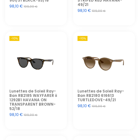
901/31 BLACK-53/18
STRIPED RED HAVANA-
49/21
98,10 €
109,00 €
98,10 €
109,00 €
-10%
-10%
Lunettes de Soleil Ray-
Lunettes de Soleil Ray-
Ban RB2185 WAYFARER ii
Ban RB2180 616613
1292B1 HAVANA ON
TURTLEDOVE-49/21
TRANSPARENT BROWN-
98,10 €
109,00 €
52/18
98,10 €
109,00 €