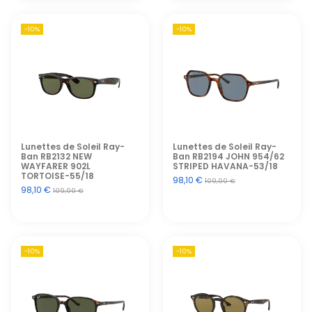
-10%
-10%
Lunettes de Soleil Ray-
Lunettes de Soleil Ray-
Ban RB2132 NEW
Ban RB2194 JOHN 954/62
WAYFARER 902L
STRIPED HAVANA-53/18
TORTOISE-55/18
98,10 €
109,00 €
98,10 €
109,00 €
-10%
-10%