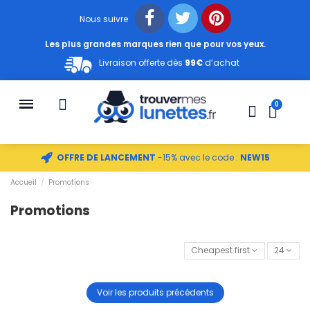
Nous suivre
Les plus grandes marques rien que pour vos yeux.
Livraison offerte dès
99€
d’achat
OFFRE DE LANCEMENT
-15% avec le code :
NEW15
Accueil
Promotions
Promotions
Cheapest first
24
Voir les produits précédents