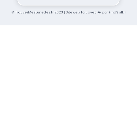
© TrouverMesLunettes.fr 2023 | Siteweb fait avec ❤️ par FindSkill.fr