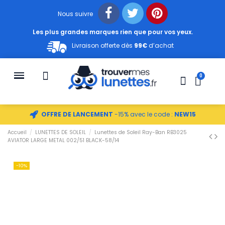
Nous suivre
Les plus grandes marques rien que pour vos yeux.
Livraison offerte dès
99€
d’achat
OFFRE DE LANCEMENT
-15% avec le code :
NEW15
Accueil
LUNETTES DE SOLEIL
Lunettes de Soleil Ray-Ban RB3025
AVIATOR LARGE METAL 002/51 BLACK-58/14
-10%