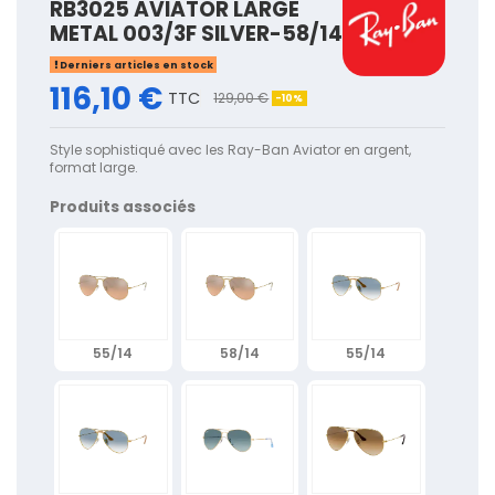
RB3025 AVIATOR LARGE
METAL 003/3F SILVER-58/14
Derniers articles en stock
116,10 €
TTC
129,00 €
-10%
Style sophistiqué avec les Ray-Ban Aviator en argent,
format large.
Produits associés
55/14
58/14
55/14