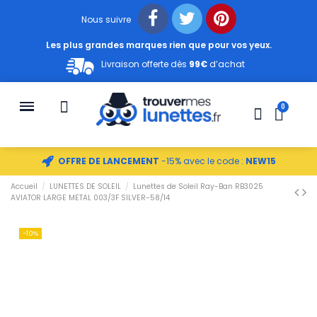
Nous suivre
Les plus grandes marques rien que pour vos yeux.
Livraison offerte dès
99€
d’achat
OFFRE DE LANCEMENT
-15% avec le code :
NEW15
Accueil
LUNETTES DE SOLEIL
Lunettes de Soleil Ray-Ban RB3025
AVIATOR LARGE METAL 003/3F SILVER-58/14
-10%