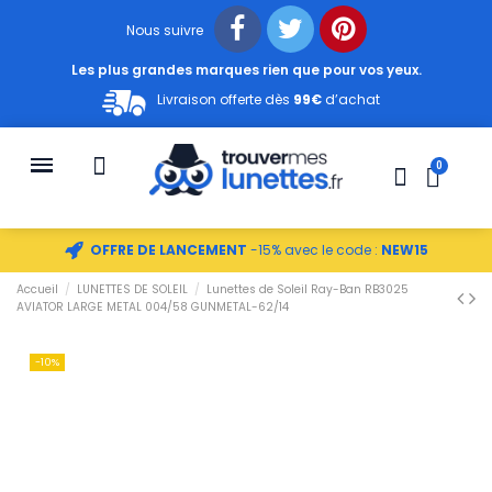
Nous suivre
Les plus grandes marques rien que pour vos yeux.
Livraison offerte dès
99€
d’achat
OFFRE DE LANCEMENT
-15% avec le code :
NEW15
Accueil
LUNETTES DE SOLEIL
Lunettes de Soleil Ray-Ban RB3025
AVIATOR LARGE METAL 004/58 GUNMETAL-62/14
-10%