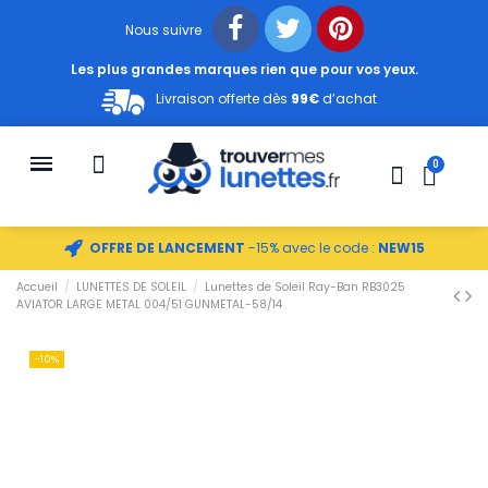
Nous suivre
Les plus grandes marques rien que pour vos yeux.
Livraison offerte dès
99€
d’achat
OFFRE DE LANCEMENT
-15% avec le code :
NEW15
Accueil
LUNETTES DE SOLEIL
Lunettes de Soleil Ray-Ban RB3025
AVIATOR LARGE METAL 004/51 GUNMETAL-58/14
-10%