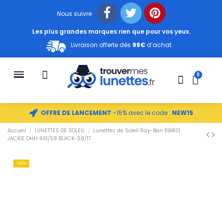
Nous suivre
Les plus grandes marques rien que pour vos yeux.
Livraison offerte dès
99€
d’achat
OFFRE DE LANCEMENT
-15% avec le code :
NEW15
Accueil
LUNETTES DE SOLEIL
Lunettes de Soleil Ray-Ban RB4101
JACKIE OHH 601/58 BLACK-58/17
-10%