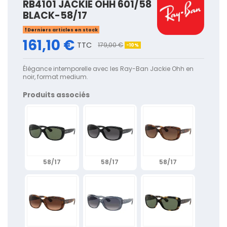
RB4101 JACKIE OHH 601/58
BLACK-58/17
Derniers articles en stock
161,10 €
TTC
179,00 €
-10%
Élégance intemporelle avec les Ray-Ban Jackie Ohh en
noir, format medium.
Produits associés
58/17
58/17
58/17