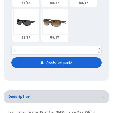
58/17
58/17
58/17
58/17
58/17
Ajouter au panier
Description
Les lunettes de soleil Ray-Ban RB4101 Jackie Ohh 601/58