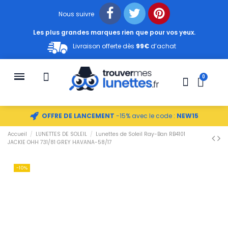
Nous suivre
Les plus grandes marques rien que pour vos yeux.
Livraison offerte dès
99€
d’achat
OFFRE DE LANCEMENT
-15% avec le code :
NEW15
Accueil
LUNETTES DE SOLEIL
Lunettes de Soleil Ray-Ban RB4101
JACKIE OHH 731/81 GREY HAVANA-58/17
-10%