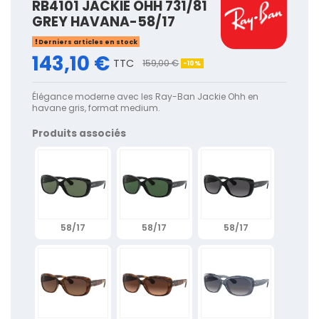
RB4101 JACKIE OHH 731/81
GREY HAVANA-58/17
Derniers articles en stock
143,10 €
TTC
159,00 €
-10%
Élégance moderne avec les Ray-Ban Jackie Ohh en
havane gris, format medium.
Produits associés
58/17
58/17
58/17