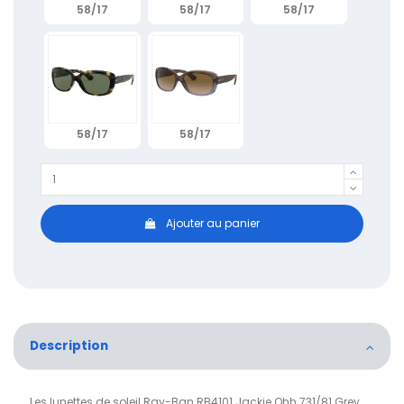
58/17
58/17
58/17
58/17
58/17
Ajouter au panier
Description
Les lunettes de soleil Ray-Ban RB4101 Jackie Ohh 731/81 Grey