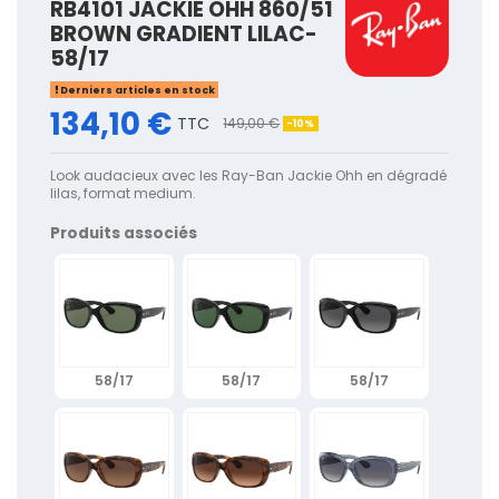
RB4101 JACKIE OHH 860/51
BROWN GRADIENT LILAC-
58/17
Derniers articles en stock
134,10 €
TTC
149,00 €
-10%
Look audacieux avec les Ray-Ban Jackie Ohh en dégradé
lilas, format medium.
Produits associés
58/17
58/17
58/17