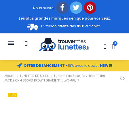
Nous suivre
Les plus grandes marques rien que pour vos yeux.
Livraison offerte dès
99€
d’achat
OFFRE DE LANCEMENT
-15% avec le code :
NEW15
Accueil
LUNETTES DE SOLEIL
Lunettes de Soleil Ray-Ban RB4101
JACKIE OHH 860/51 BROWN GRADIENT LILAC-58/17
-10%