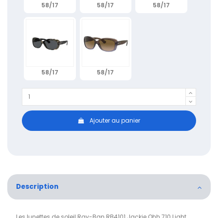
58/17
58/17
58/17
58/17
58/17
Ajouter au panier
Description
Les lunettes de soleil Ray-Ban RB4101 Jackie Ohh 710 Light