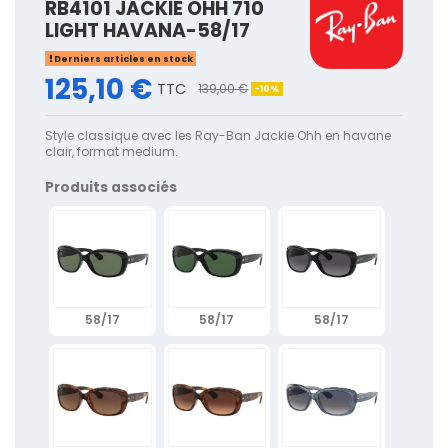
RB4101 JACKIE OHH 710
LIGHT HAVANA-58/17
Derniers articles en stock
125,10 €
TTC
139,00 €
-10%
Style classique avec les Ray-Ban Jackie Ohh en havane
clair, format medium.
Produits associés
58/17
58/17
58/17