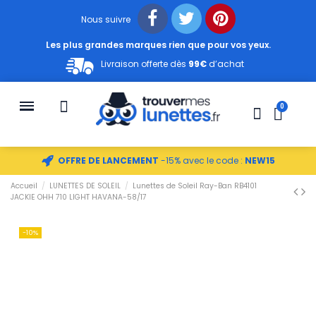
Nous suivre
Les plus grandes marques rien que pour vos yeux.
Livraison offerte dès
99€
d’achat
OFFRE DE LANCEMENT
-15% avec le code :
NEW15
Accueil
LUNETTES DE SOLEIL
Lunettes de Soleil Ray-Ban RB4101
JACKIE OHH 710 LIGHT HAVANA-58/17
-10%